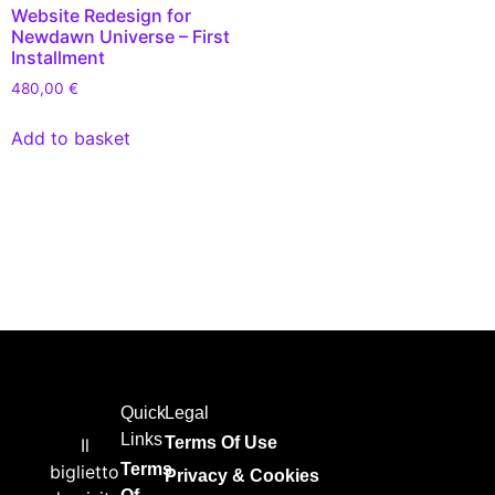
Website Redesign for
Newdawn Universe – First
Installment
480,00
€
Add to basket
Quick
Legal
Links
Terms Of Use
Il
Terms
biglietto
Privacy & Cookies